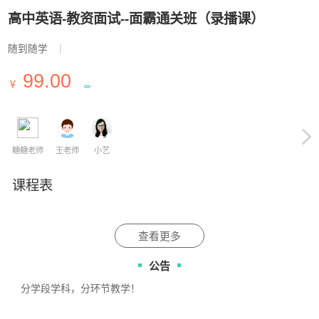
高中英语-教资面试--面霸通关班（录播课）
|
随到随学
99.00
￥
糖糖老师
王老师
小艺
课程表
查看更多
公告
分学段学科，分环节教学！