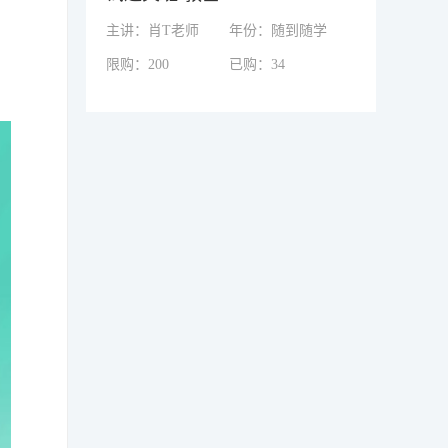
主讲：肖T老师
年份：随到随学
第二章认知过程3-记忆
限购：200
已购：34
第二章认知过程4.5-表象与想象+思维
第三章情绪与情感、意志【上】
第三章情绪与情感、意志【下】
第四章个性心理
第五章社会态度与行为
三、教育学精讲
第一章教育与教育学一
第一章教育与教育学二
第一章教育与教育学三
第一章教育与教育学四
第二章教育的基本规律