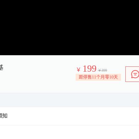
Video
199
基
￥
￥399
距停售11个月零10天
须知