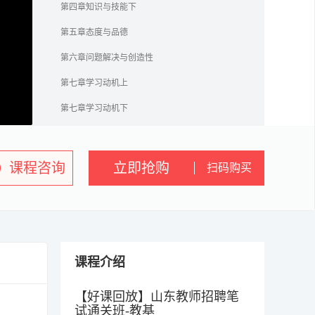
第四章知识与技能下
第五章态度与品德
第六章问题解决与创造性
第七章学习动机上
第七章学习动机下
第八章学习策略
第九章学习迁移
课程咨询
立即抢购
扫码购买
第十章教学心理
第十一章学生心理与教师心理
二、普通心理学精讲
课程介绍
第一章心理学概述
第二章认知过程1-注意
【好课回放】山东教师招聘笔
试通关班-教基
第二章认知过程2-感觉与知觉