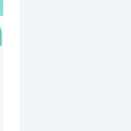
第三章教育目的与教育制度
第四章教师与学生
第五章课程一
第五章课程二
第六章教学一
第六章教学二
第七章德育
第八章班主任与班级管理+第九章课外、校外教育
第十章教育科学研究
四、教育法律法规
教招——法律法规1
教招——法律法规2